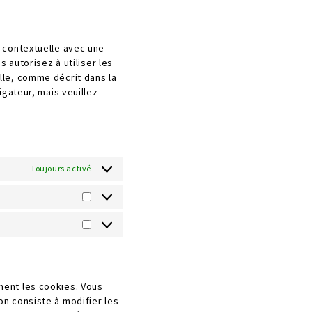
to
youtube
service
divers
 contextuelle avec une
 autorisez à utiliser les
lle, comme décrit dans la
igateur, mais veuillez
Toujours activé
Statistiques
Marketing
ment les cookies. Vous
n consiste à modifier les