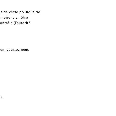
as de cette politique de
aimerions en être
ntrôle (l’autorité
on, veuillez nous
3.