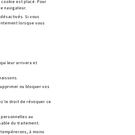
 cookie est placé. Pour
re navigateur.
 désactivés. Si vous
sentement lorsque vous
ui leur arrivera et
naissons.
 supprimer ou bloquer vos
z le droit de révoquer ce
 personnelles au
sable du traitement.
obtempérerons, à moins