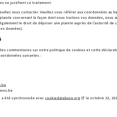
ns ne justifient ce traitement.
euillez nous contacter. Veuillez vous référer aux coordonnées au b
 plainte concernant la façon dont nous traitons vos données, nous 
galement le droit de déposer une plainte auprès de l’autorité de co
des données).
s
des commentaires sur notre politique de cookies et cette déclarati
 coordonnées suivantes :
a.be
ions.be
s a été synchronisée avec
cookiedatabase.org
le octobre 23, 202