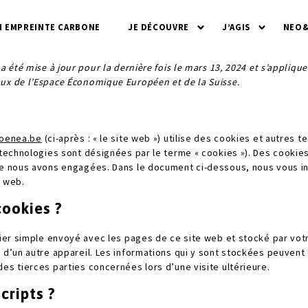
 EMPREINTE CARBONE
JE DÉCOUVRE
J’AGIS
NEO
a été mise à jour pour la dernière fois le mars 13, 2024 et s’appliqu
ux de l’Espace Économique Européen et de la Suisse.
eoenea.be
(ci-après : « le site web ») utilise des cookies et autres t
s technologies sont désignées par le terme « cookies »). Des cooki
ue nous avons engagées. Dans le document ci-dessous, nous vous inf
e web.
cookies ?
hier simple envoyé avec les pages de ce site web et stocké par vot
u d’un autre appareil. Les informations qui y sont stockées peuvent
es tierces parties concernées lors d’une visite ultérieure.
cripts ?