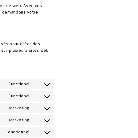
re site web. Avec ces
ous demandons votre
lisés pour créer des
ou sur plusieurs sites web
Functional
Consent
to
Functional
Consent
service
to
wordpress
Marketing
Consent
service
to
polylang
Marketing
Consent
service
to
google-
Fonctionnel
Consent
service
fonts