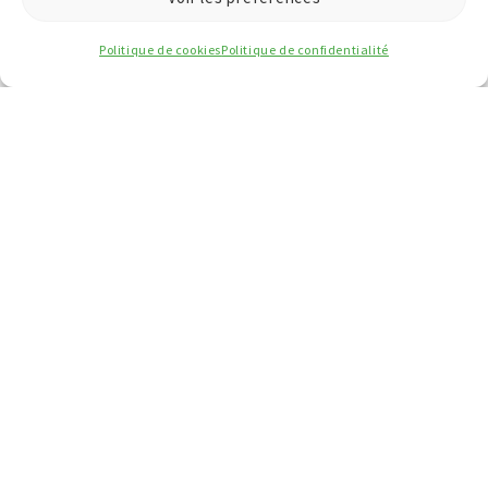
Politique de cookies
Politique de confidentialité
À PROPOS DE NEO&NEA
Qu’est-ce que Neo&Nea ?
Vision et valeurs
L’équipe
Je découvre
Méthodologie du calculateur